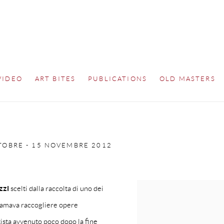
VIDEO
ART BITES
PUBLICATIONS
OLD MASTERS
TOBRE - 15 NOVEMBRE 2012
zzi
scelti dalla raccolta di uno dei
e amava raccogliere opere
tista avvenuto poco dopo la fine