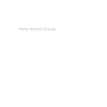
FOTO ESPOSIZIONE
Open a larger version of the following image in a popup: